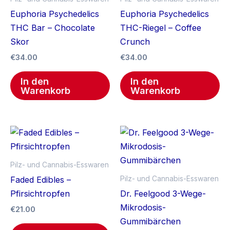
Euphoria Psychedelics
Euphoria Psychedelics
THC Bar – Chocolate
THC-Riegel – Coffee
Skor
Crunch
€
34.00
€
34.00
In den
In den
Warenkorb
Warenkorb
Pilz- und Cannabis-Esswaren
Pilz- und Cannabis-Esswaren
Faded Edibles –
Pfirsichtropfen
Dr. Feelgood 3-Wege-
Mikrodosis-
€
21.00
Gummibärchen