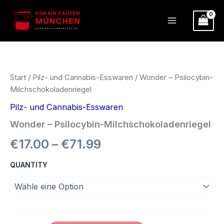
Zum
Inhalt
springen
Wonder
Preisspanne:
–
Psilocybin-
€17.00
Milchschokoladenriegel
Start
/
Pilz- und Cannabis-Esswaren
/ Wonder – Psilocybin-
Menge
bis
Milchschokoladenriegel
Pilz- und Cannabis-Esswaren
€71.99
Wonder – Psilocybin-Milchschokoladenriegel
€
17.00
–
€
71.99
QUANTITY