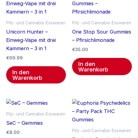
Pilz- und Cannabis-Esswaren
Pilz- und Cannabis-Esswaren
Unicorn Hunter –
One Stop Sour Gummies
Einweg-Vape mit drei
– Pfirsichlimonade
Kammern – 3 in 1
€
35.00
€
69.99
In den
Warenkorb
In den
Warenkorb
Pilz- und Cannabis-Esswaren
SeC – Gemmies
Pilz- und Cannabis-Esswaren
€
8.00