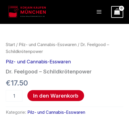
Zum
Inhalt
springen
Dr.
Feelgood
–
Schildkrötenpower
Start
/
Pilz- und Cannabis-Esswaren
/ Dr. Feelgood –
Menge
Schildkrötenpower
Pilz- und Cannabis-Esswaren
Dr. Feelgood – Schildkrötenpower
€
17.50
In den Warenkorb
Kategorie:
Pilz- und Cannabis-Esswaren