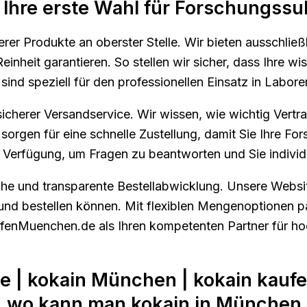
hre erste Wahl für Forschungssub
rer Produkte an oberster Stelle. Wir bieten ausschlie
inheit garantieren. So stellen wir sicher, dass Ihre w
ind speziell für den professionellen Einsatz in Labor
sicherer Versandservice. Wir wissen, wie wichtig Vertra
 sorgen für eine schnelle Zustellung, damit Sie Ihre 
 Verfügung, um Fragen zu beantworten und Sie individu
he und transparente Bestellabwicklung. Unsere Website
nd bestellen können. Mit flexiblen Mengenoptionen pa
ufenMuenchen.de als Ihren kompetenten Partner für h
ne | kokain München | kokain kau
| wo kann man kokain in München