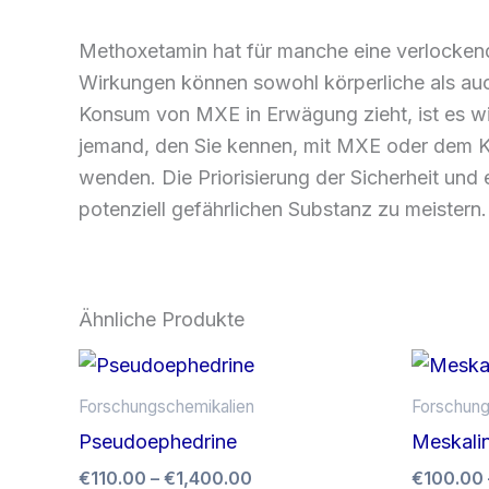
Methoxetamin hat für manche eine verlockende
Wirkungen können sowohl körperliche als au
Konsum von MXE in Erwägung zieht, ist es wi
jemand, den Sie kennen, mit MXE oder dem Ko
wenden. Die Priorisierung der Sicherheit und 
potenziell gefährlichen Substanz zu meistern.
Ähnliche Produkte
Preisspanne:
Dieses
€110.00
Produkt
bis
Forschungschemikalien
Forschung
weist
€1,400.00
Pseudoephedrine
Meskali
mehrere
€
110.00
–
€
1,400.00
€
100.00