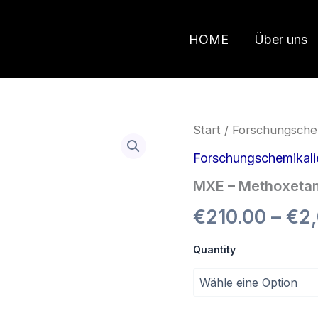
HOME
Über uns
MXE
Start
/
Forschungsche
–
Methoxetamin
Forschungschemikali
Menge
MXE – Methoxeta
€
210.00
–
€
2
Quantity