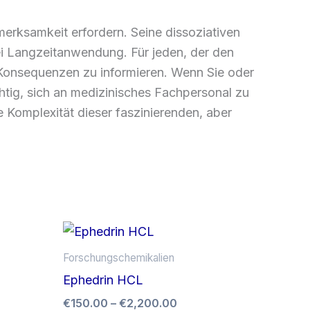
erksamkeit erfordern. Seine dissoziativen
i Langzeitanwendung. Für jeden, der den
 Konsequenzen zu informieren. Wenn Sie oder
tig, sich an medizinisches Fachpersonal zu
e Komplexität dieser faszinierenden, aber
spanne:
Preisspanne:
Dieses
Dieses
00
€150.00
Produkt
Produkt
bis
Forschungschemikalien
weist
weist
0.00
€2,200.00
Ephedrin HCL
mehrere
mehrere
€
150.00
–
€
2,200.00