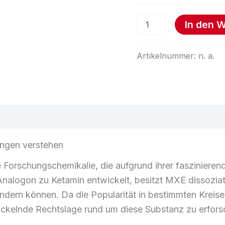
In den 
Artikelnummer:
n. a.
n
Rezensionen (0)
ngen verstehen
 Forschungschemikalie, die aufgrund ihrer fasziniere
Analogon zu Ketamin entwickelt, besitzt MXE dissozia
ern können. Da die Popularität in bestimmten Kreisen 
ickelnde Rechtslage rund um diese Substanz zu erfors