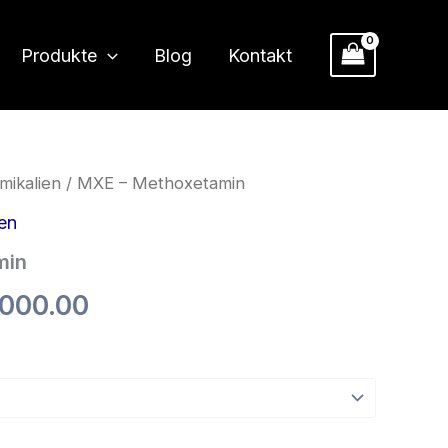
Produkte
Blog
Kontakt
mikalien
/ MXE – Methoxetamin
Preisspanne:
en
€210.00
min
bis
,000.00
€2,000.00