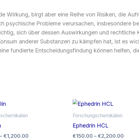
 Wirkung, birgt aber eine Reihe von Risiken, die Aufm
ch psychische Probleme verursachen, insbesondere be
chtig, sich über dessen Auswirkungen und rechtliche
nsum anderer Substanzen zu kämpfen hat, ist es wich
eine fundierte Entscheidungsfindung können helfen, di
Preisspanne:
Preis
Dieses
€100.00
€150.
Produkt
bis
bis
schemikalien
Forschungschemikalien
weist
€1,200.00
€2,20
n
Ephedrin HCL
mehrere
–
€
1,200.00
€
150.00
–
€
2,200.00