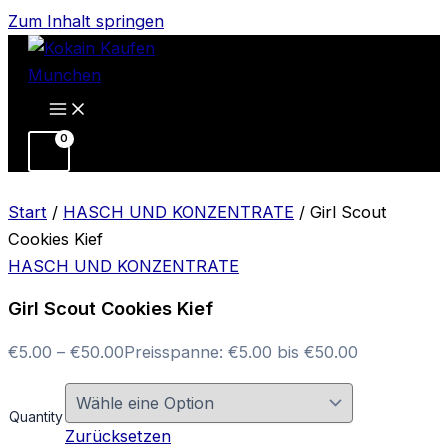
Zum Inhalt springen
Start
/
HASCH UND KONZENTRATE
/ Girl Scout
Cookies Kief
HASCH UND KONZENTRATE
Girl Scout Cookies Kief
€
5.00
–
€
50.00
Preisspanne: €5.00 bis €50.00
Quantity
Zurücksetzen