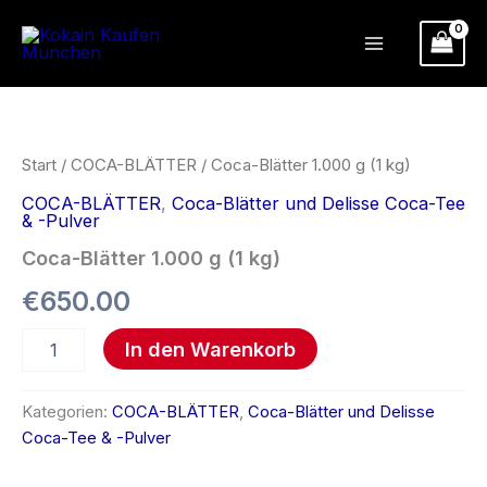
Zum
Inhalt
springen
Coca-
Blätter
1.000
g
Start
/
COCA-BLÄTTER
/ Coca-Blätter 1.000 g (1 kg)
(1
COCA-BLÄTTER
,
Coca-Blätter und Delisse Coca-Tee
kg)
& -Pulver
Menge
Coca-Blätter 1.000 g (1 kg)
€
650.00
In den Warenkorb
Kategorien:
COCA-BLÄTTER
,
Coca-Blätter und Delisse
Coca-Tee & -Pulver