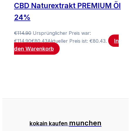
CBD Naturextrakt PREMIUM Öl
24%
€
114.90
Ursprünglicher Preis war:
In
€114.90
€
80.43
Aktueller Preis ist: €80.43.
den Warenkorb
munchen
kokain kaufen