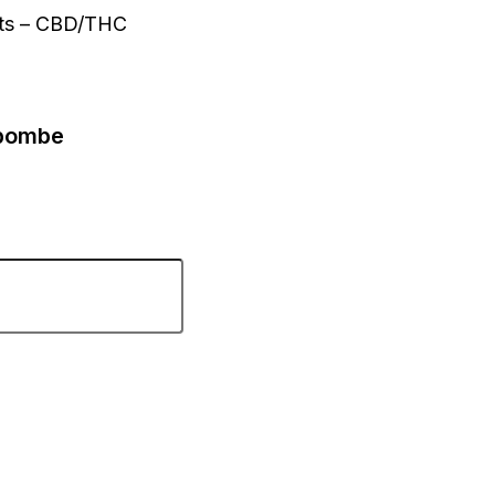
cts – CBD/THC
fbombe