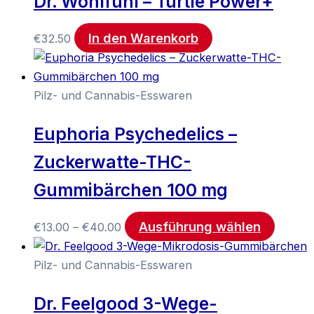
Dr. Wohlfühl – Turtle Power+
In den Warenkorb
€
32.50
Pilz- und Cannabis-Esswaren
Euphoria Psychedelics –
Zuckerwatte-THC-
Gummibärchen 100 mg
Ausführung wählen
€
13.00
–
€
40.00
Pilz- und Cannabis-Esswaren
Dr. Feelgood 3-Wege-