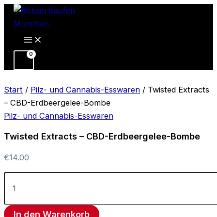
Twisted
Zum
Preisspanne:
Dieses
Extracts
Inhalt
€13.00
Produk
–
springen
bis
weist
CBD-
Erdbeergelee-
€40.00
mehrer
Bombe
Variant
Menge
auf.
Die
Start
/
Pilz- und Cannabis-Esswaren
/ Twisted Extracts
Option
– CBD-Erdbeergelee-Bombe
könne
Pilz- und Cannabis-Esswaren
auf
Twisted Extracts – CBD-Erdbeergelee-Bombe
der
Produkt
€
14.00
gewähl
werden
In den Warenkorb