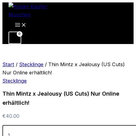
Thin
Zum
Mintz
Inhalt
x
springen
Jealousy
(US
Cuts)
Nur
Online
erhältlich!
Menge
Start
/
Stecklinge
/ Thin Mintz x Jealousy (US Cuts)
Nur Online erhältlich!
Stecklinge
Thin Mintz x Jealousy (US Cuts) Nur Online
erhältlich!
€
40.00