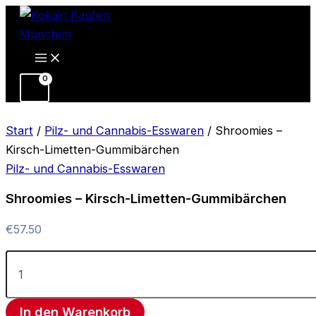
Shroomies
Zum
Preisspanne:
Dieses
–
Inhalt
€13.00
Produk
Kirsch-
springen
bis
weist
Limetten-
Gummibärchen
€40.00
mehrer
Menge
Variant
auf.
Die
Start
/
Pilz- und Cannabis-Esswaren
/ Shroomies –
Option
Kirsch-Limetten-Gummibärchen
könne
Pilz- und Cannabis-Esswaren
auf
Shroomies – Kirsch-Limetten-Gummibärchen
der
Produkt
€
57.50
gewähl
werden
In den Warenkorb