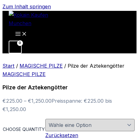
Zum Inhalt springen
Start
/
MAGISCHE PILZE
/ Pilze der Aztekengötter
MAGISCHE PILZE
Pilze der Aztekengötter
€
225.00
–
€
1,250.00
Preisspanne: €225.00 bis
€1,250.00
CHOOSE QUANTITY
Zurücksetzen