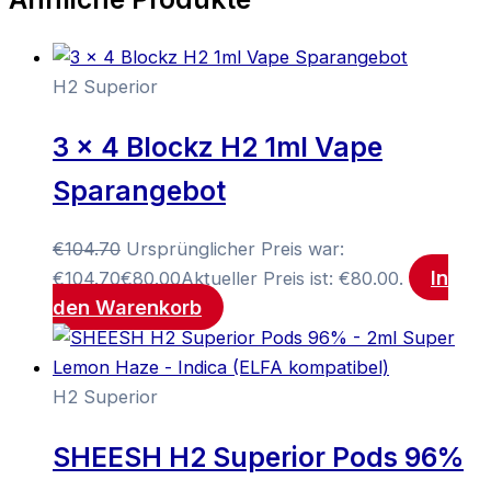
H2 Superior
3 x 4 Blockz H2 1ml Vape
Sparangebot
€
104.70
Ursprünglicher Preis war:
In
€104.70
€
80.00
Aktueller Preis ist: €80.00.
den Warenkorb
H2 Superior
SHEESH H2 Superior Pods 96%