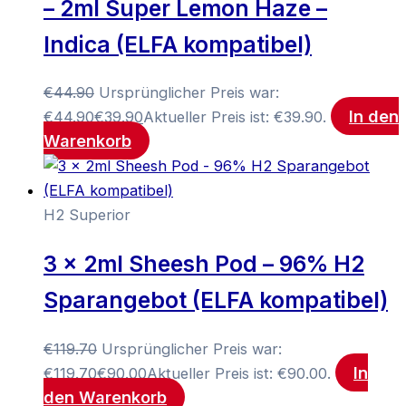
– 2ml Super Lemon Haze –
Indica (ELFA kompatibel)
€
44.90
Ursprünglicher Preis war:
In den
€44.90
€
39.90
Aktueller Preis ist: €39.90.
Warenkorb
H2 Superior
3 x 2ml Sheesh Pod – 96% H2
Sparangebot (ELFA kompatibel)
€
119.70
Ursprünglicher Preis war:
In
€119.70
€
90.00
Aktueller Preis ist: €90.00.
den Warenkorb