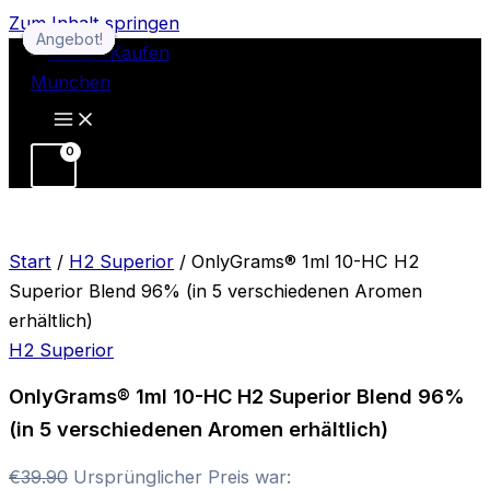
Zum Inhalt springen
Angebot!
Angebot!
Angebot!
Angebot!
Angebot!
Angebot!
Angebot!
Angebot!
Angebot!
Start
/
H2 Superior
/ OnlyGrams® 1ml 10-HC H2
Superior Blend 96% (in 5 verschiedenen Aromen
erhältlich)
H2 Superior
OnlyGrams® 1ml 10-HC H2 Superior Blend 96%
(in 5 verschiedenen Aromen erhältlich)
€
39.90
Ursprünglicher Preis war: