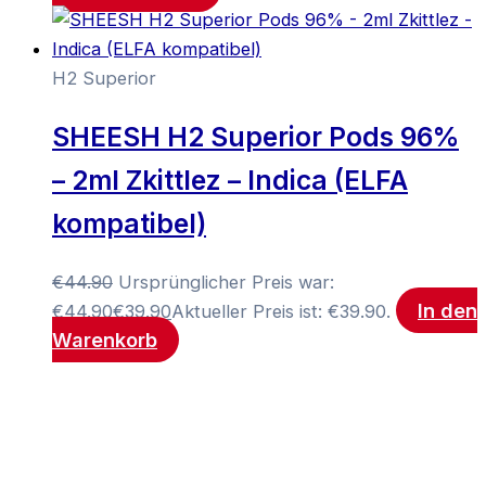
H2 Superior
SHEESH H2 Superior Pods 96%
– 2ml Zkittlez – Indica (ELFA
kompatibel)
€
44.90
Ursprünglicher Preis war:
In den
€44.90
€
39.90
Aktueller Preis ist: €39.90.
Warenkorb