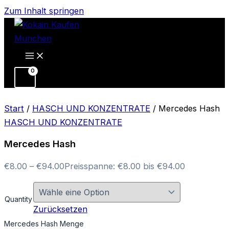
Zum Inhalt springen
Start
/
HASCH UND KONZENTRATE
/ Mercedes Hash
HASCH UND KONZENTRATE
Mercedes Hash
€
8.00
–
€
94.00
Preisspanne: €8.00 bis €94.00
Quantity
Zurücksetzen
Mercedes Hash Menge