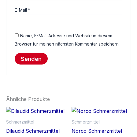
E-Mail
*
Name, E-Mail-Adresse und Website in diesem
Browser für meinen nächsten Kommentar speichern.
Ähnliche Produkte
Preisspanne:
Preisspan
Dieses
Di
€200.00
€180.00
Produkt
Pr
bis
bis
Schmerzmittel
Schmerzmittel
€450.00
weist
€480.00
we
Dilaudid Schmerzmittel
Norco Schmerzmittel
mehrere
me