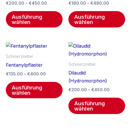
€
200.00
–
€
450.00
€
180.00
–
€
480.00
Varianten
Va
auf.
auf
Ausführung
Ausführung
wählen
wählen
Die
Di
Optionen
Op
können
kö
Preisspanne:
Preisspa
Dieses
Di
auf
au
€135.00
€200.00
Produkt
Pr
der
de
bis
bis
Schmerzmittel
€400.00
weist
€450.00
we
Produktseite
Pr
Schmerzmittel
Fentanylpflaster
mehrere
me
gewählt
ge
Dilaudid
€
135.00
–
€
400.00
Varianten
Va
werden
we
(Hydromorphon)
auf.
auf
Ausführung
€
200.00
–
€
450.00
wählen
Die
Di
Optionen
Op
Ausführung
wählen
können
kö
auf
au
der
de