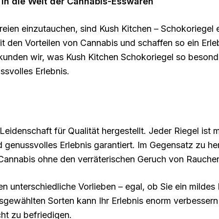
e in die Welt der Cannabis-Esswaren
eien einzutauchen, sind Kush Kitchen – Schokoriegel e
mit den Vorteilen von Cannabis und schaffen so ein Er
erkunden wir, was Kush Kitchen Schokoriegel so besonde
svolles Erlebnis.
eidenschaft für Qualität hergestellt. Jeder Riegel ist
end genussvolles Erlebnis garantiert. Im Gegensatz 
t, Cannabis ohne den verräterischen Geruch von Rauch
en unterschiedliche Vorlieben – egal, ob Sie ein mildes 
gewählten Sorten kann Ihr Erlebnis enorm verbessern 
ht zu befriedigen.