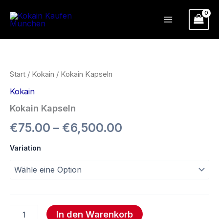
Zum
Inhalt
springen
Kokain
Preisspanne:
Kapseln
Menge
€75.00
Start
/
Kokain
/ Kokain Kapseln
bis
Kokain
€6,500.00
Kokain Kapseln
€
75.00
–
€
6,500.00
Variation
In den Warenkorb