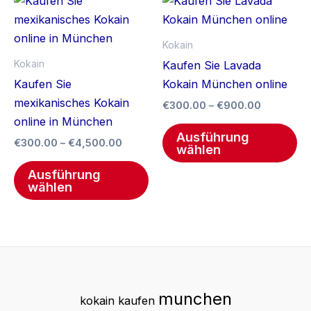
Dieses
Di
werden
we
€300.00
€300.00
Produkt
Pr
bis
bis
€4,500.00
weist
€900.00
we
Kokain
mehrere
me
Kokain
Kaufen Sie Lavada
Varianten
Va
Kaufen Sie
Kokain München online
auf.
auf
mexikanisches Kokain
€
300.00
–
€
900.00
Die
Di
online in München
Optionen
Op
Ausführung
€
300.00
–
€
4,500.00
wählen
können
kö
auf
au
Ausführung
wählen
der
de
Produktseite
Pr
gewählt
ge
werden
we
munchen
kokain kaufen