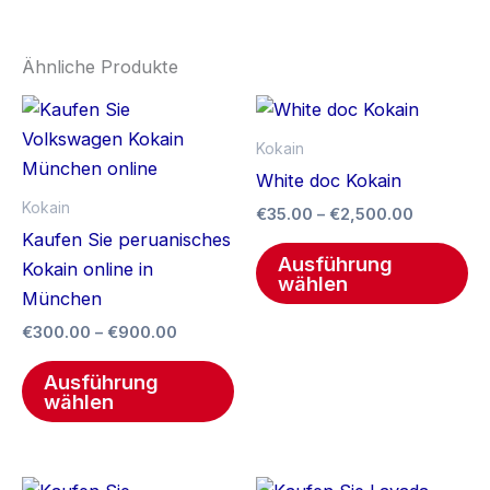
Ähnliche Produkte
Preisspanne:
Preisspa
Dieses
Di
€300.00
€35.00
Produkt
Pr
bis
bis
Kokain
€900.00
weist
€2,500.0
we
White doc Kokain
mehrere
me
Kokain
€
35.00
–
€
2,500.00
Varianten
Va
Kaufen Sie peruanisches
auf.
auf
Ausführung
Kokain online in
wählen
Die
Di
München
Optionen
Op
€
300.00
–
€
900.00
können
kö
auf
au
Ausführung
wählen
der
de
Produktseite
Pr
gewählt
ge
Preisspanne:
Preisspa