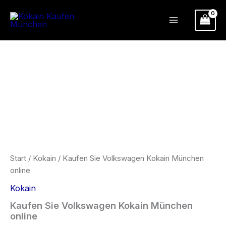
Zum
Inhalt
springen
Kaufen
Preisspanne:
Sie
Volkswagen
€300.00
Kokain
München
bis
online
Menge
€900.00
Start
/
Kokain
/ Kaufen Sie Volkswagen Kokain München
online
Kokain
Kaufen Sie Volkswagen Kokain München
online