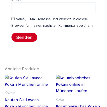
Name, E-Mail-Adresse und Website in diesem
Browser für meinen nächsten Kommentar speichern.
Ähnliche Produkte
Preisspanne:
Preissp
Dieses
Di
€300.00
€300.0
Produkt
Pr
bis
bis
€900.00
weist
€4,500
we
Kokain
mehrere
me
Kokain
Kaufen Sie Lavada
Varianten
Va
Kokain München online
Kolumbianisches Kokain