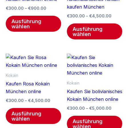
auf.
auf
kaufen München
€
300.00
–
€
900.00
Die
Di
€
300.00
–
€
4,500.00
Optionen
Op
Ausführung
wählen
können
kö
Ausführung
wählen
auf
au
der
de
Produktseite
Pr
Preisspanne:
Preissp
Dieses
Di
gewählt
ge
€300.00
€300.0
Produkt
Pr
werden
we
bis
bis
€4,500.00
weist
€5,000
we
Kokain
mehrere
me
Kokain
Kaufen Rosa Kokain
Varianten
Va
München online
Kaufen Sie bolivianisches
auf.
auf
Kokain München online
€
300.00
–
€
4,500.00
Die
Di
€
300.00
–
€
5,000.00
Optionen
Op
Ausführung
wählen
können
kö
Ausführung
wählen
auf
au