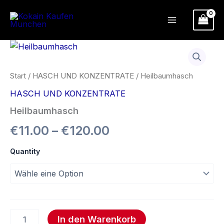
Zum
Inhalt
springen
Heilbaumhasch
Preisspanne:
Menge
€11.00
Start
/
HASCH UND KONZENTRATE
/ Heilbaumhasch
bis
HASCH UND KONZENTRATE
€120.00
Heilbaumhasch
€
11.00
–
€
120.00
Quantity
In den Warenkorb