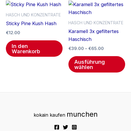
Preisspanne
Di
€39.00
Pr
bis
HASCH UND KONZENTRATE
€65.00
we
HASCH UND KONZENTRATE
Sticky Pine Kush Hash
me
Karamell 3x gefiltertes
€
12.00
Va
Haschisch
auf
In den
€
39.00
–
€
65.00
Warenkorb
Di
Op
Ausführung
wählen
kö
au
de
Pr
ge
we
munchen
kokain kaufen