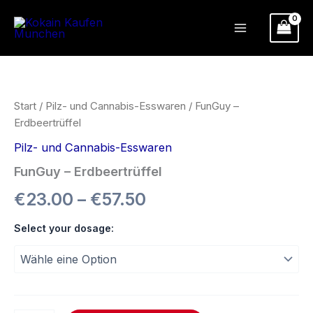
Zum
Inhalt
springen
FunGuy
Preisspanne:
–
Erdbeertrüffel
€23.00
Menge
Start
/
Pilz- und Cannabis-Esswaren
/ FunGuy –
bis
Erdbeertrüffel
Pilz- und Cannabis-Esswaren
€57.50
FunGuy – Erdbeertrüffel
€
23.00
–
€
57.50
Select your dosage: