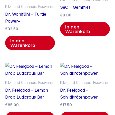
Pilz- und Cannabis-Esswaren
SeC – Gemmies
Dr. Wohlfühl – Turtle
€
8.00
Power+
In den
€
32.50
Warenkorb
In den
Warenkorb
Pilz- und Cannabis-Esswaren
Pilz- und Cannabis-Esswaren
Dr. Feelgood – Lemon
Dr. Feelgood –
Drop Ludicrous Bar
Schildkrötenpower
€
85.00
€
17.50