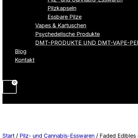
Pilzkapseln
Essbare Pilze
Vapes & Kartuschen
Psychedelische Produkte
DMT-PRODUKTE UND DMT-VAPE-PE
Blog
Kontakt
Start
/
Pilz- und Cannabis-Esswaren
/ Faded Edibles 