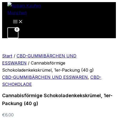
Cannabisförmige
Zum
Schokoladenkekskrümel,
Inhalt
1er-
springen
Packung
(40
g)
Menge
Start
/
CBD-GUMMIBÄRCHEN UND
ESSWAREN
/ Cannabisförmige
Schokoladenkekskrümel, 1er-Packung (40 g)
CBD-GUMMIBÄRCHEN UND ESSWAREN
,
CBD-
SCHOKOLADE
Cannabisförmige Schokoladenkekskrümel, 1er-
Packung (40 g)
€
6.00