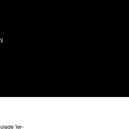
N
olade 1er-