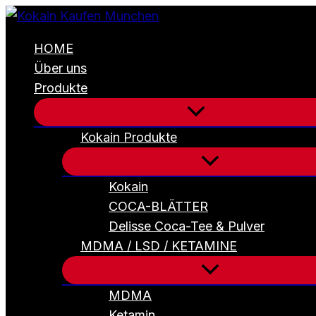
Cannabisförmige
Zum
Schokolade
Inhalt
1er-
HOME
Packung
springen
Salziges
Über uns
Karamell
Produkte
(40g)
Menge
Kokain Produkte
Kokain
COCA-BLÄTTER
Delisse Coca-Tee & Pulver
MDMA / LSD / KETAMINE
MDMA
Ketamin