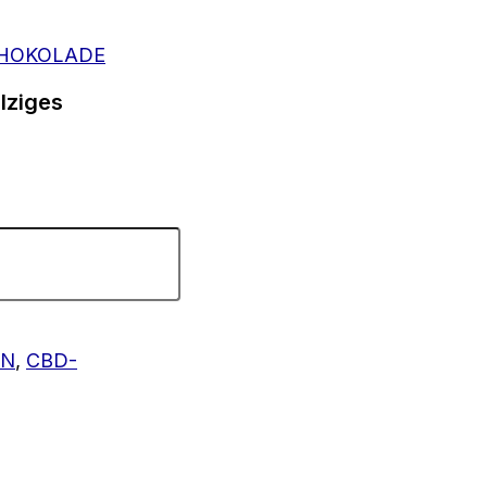
HOKOLADE
lziges
EN
,
CBD-