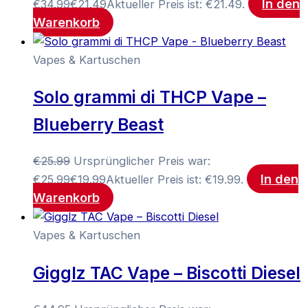
In den
€34.99
€
21.49
Aktueller Preis ist: €21.49.
Warenkorb
Vapes & Kartuschen
Solo grammi di THCP Vape –
Blueberry Beast
€
25.99
Ursprünglicher Preis war:
In den
€25.99
€
19.99
Aktueller Preis ist: €19.99.
Warenkorb
Vapes & Kartuschen
Gigglz TAC Vape – Biscotti Diesel