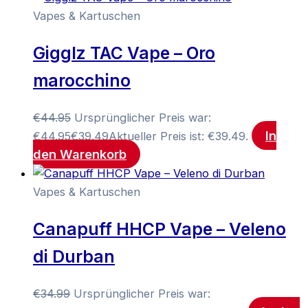
Vapes & Kartuschen
Gigglz TAC Vape – Oro
marocchino
€
44.95
Ursprünglicher Preis war:
In
€44.95
€
39.49
Aktueller Preis ist: €39.49.
den Warenkorb
Vapes & Kartuschen
Canapuff HHCP Vape – Veleno
di Durban
€
34.99
Ursprünglicher Preis war: