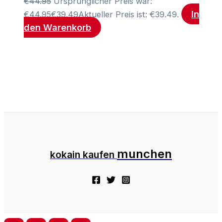
€
44.95
Ursprünglicher Preis war:
In
€44.95
€
39.49
Aktueller Preis ist: €39.49.
den Warenkorb
munchen
kokain kaufen