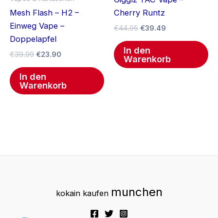
Mesh Flash – H2 –
Cherry Runtz
Einweg Vape –
€
44.95
€
39.49
Doppelapfel
In den
€
39.99
€
23.90
Warenkorb
In den
Warenkorb
munchen
kokain kaufen