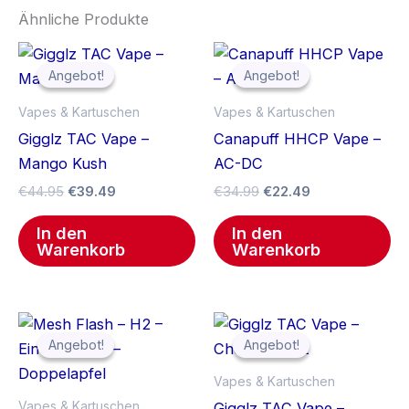
Ähnliche Produkte
Ursprünglicher
Aktueller
Ursprünglicher
Aktueller
Preis
Preis
Preis
Preis
Angebot!
Angebot!
Angebot!
Angebot!
war:
ist:
war:
ist:
€44.95
€39.49.
€34.99
€22.49.
Vapes & Kartuschen
Vapes & Kartuschen
Gigglz TAC Vape –
Canapuff HHCP Vape –
Mango Kush
AC-DC
€
44.95
€
39.49
€
34.99
€
22.49
In den
In den
Warenkorb
Warenkorb
Ursprünglicher
Aktueller
Ursprünglicher
Aktueller
Preis
Preis
Preis
Preis
Angebot!
Angebot!
Angebot!
Angebot!
war:
ist:
war:
ist:
€39.99
€23.90.
€44.95
€39.49.
Vapes & Kartuschen
Vapes & Kartuschen
Gigglz TAC Vape –