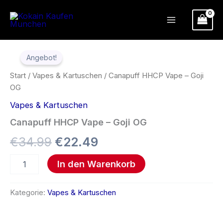
Zum
Inhalt
springen
Canapuff
Ursprünglicher
Aktueller
HHCP
Angebot!
Vape
Preis
Preis
–
Start
/
Vapes & Kartuschen
/ Canapuff HHCP Vape – Goji
Goji
war:
ist:
OG
OG
Menge
Vapes & Kartuschen
€34.99
€22.49.
Canapuff HHCP Vape – Goji OG
€
34.99
€
22.49
In den Warenkorb
Kategorie:
Vapes & Kartuschen