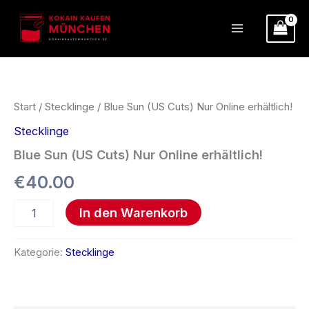
Zum
Inhalt
springen
Blue
Sun
(US
Cuts)
Start
/
Stecklinge
/ Blue Sun (US Cuts) Nur Online erhältlich!
Nur
Stecklinge
Online
erhältlich!
Blue Sun (US Cuts) Nur Online erhältlich!
Menge
€
40.00
In den Warenkorb
Kategorie:
Stecklinge