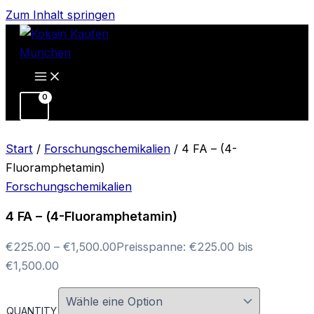
Zum Inhalt springen
Start
/
Forschungschemikalien
/ 4 FA – (4-
Fluoramphetamin)
Forschungschemikalien
4 FA – (4-Fluoramphetamin)
€
225.00
–
€
1,500.00
Preisspanne: €225.00 bis
€1,500.00
QUANTITY