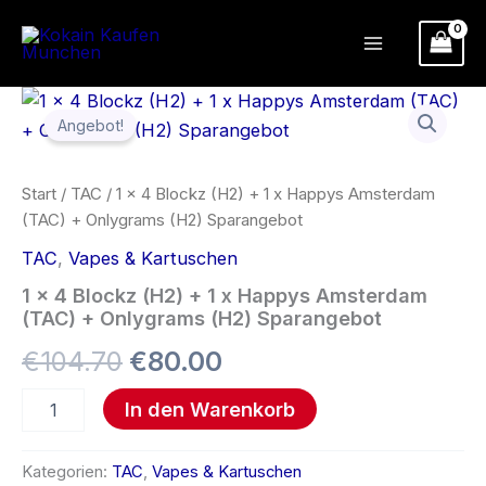
Zum
Inhalt
springen
1
Ursprünglicher
Aktueller
x
Angebot!
4
Preis
Preis
Blockz
(H2)
war:
ist:
Start
/
TAC
/ 1 x 4 Blockz (H2) + 1 x Happys Amsterdam
+
(TAC) + Onlygrams (H2) Sparangebot
1
€104.70
€80.00.
x
TAC
,
Vapes & Kartuschen
Happys
Amsterdam
1 x 4 Blockz (H2) + 1 x Happys Amsterdam
(TAC)
(TAC) + Onlygrams (H2) Sparangebot
+
€
104.70
€
80.00
Onlygrams
(H2)
Sparangebot
In den Warenkorb
Menge
Kategorien:
TAC
,
Vapes & Kartuschen