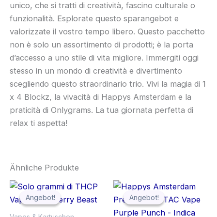
unico, che si tratti di creatività, fascino culturale o
funzionalità. Esplorate questo sparangebot e
valorizzate il vostro tempo libero. Questo pacchetto
non è solo un assortimento di prodotti; è la porta
d’accesso a uno stile di vita migliore. Immergiti oggi
stesso in un mondo di creatività e divertimento
scegliendo questo straordinario trio. Vivi la magia di 1
x 4 Blockz, la vivacità di Happys Amsterdam e la
praticità di Onlygrams. La tua giornata perfetta di
relax ti aspetta!
Ähnliche Produkte
Ursprünglicher
Aktueller
Ursprünglicher
Aktueller
Preis
Preis
Preis
Preis
Angebot!
Angebot!
Angebot!
Angebot!
war:
ist:
war:
ist:
€25.99
€19.99.
€39.90
€34.90.
Vapes & Kartuschen