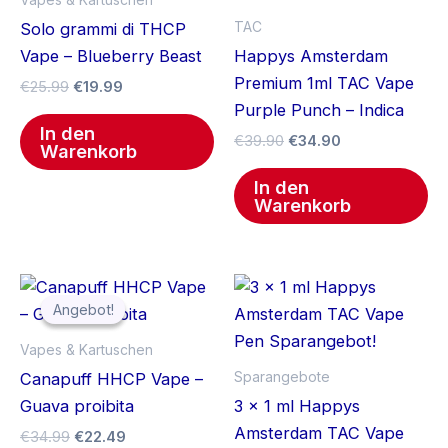
TAC
Solo grammi di THCP
Vape – Blueberry Beast
Happys Amsterdam
Premium 1ml TAC Vape
€
25.99
€
19.99
Purple Punch – Indica
In den
€
39.90
€
34.90
Warenkorb
In den
Warenkorb
Ursprünglicher
Aktueller
Preis
Preis
Angebot!
Angebot!
war:
ist:
€34.99
€22.49.
Vapes & Kartuschen
Sparangebote
Canapuff HHCP Vape –
Guava proibita
3 x 1 ml Happys
Amsterdam TAC Vape
€
34.99
€
22.49