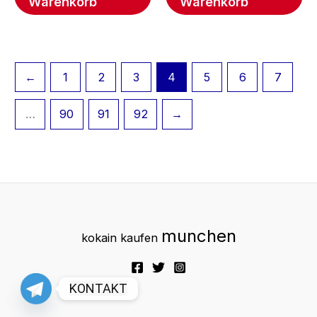
Warenkorb
Warenkorb
←
1
2
3
4
5
6
7
…
90
91
92
→
munchen
kokain kaufen
KONTAKT