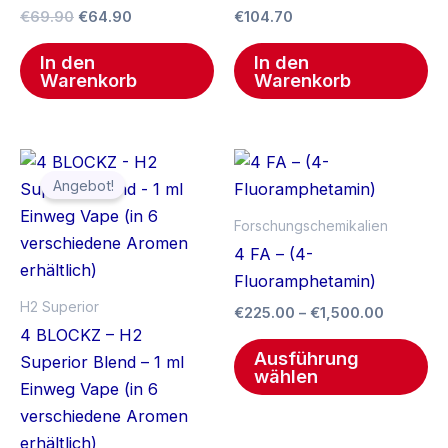
€
69.90
€
64.90
€
104.70
In den
In den
Warenkorb
Warenkorb
Ursprünglicher
Aktueller
Preissp
Di
Preis
Preis
€225.00
Angebot!
Pr
war:
ist:
bis
€39.90
€29.90.
€1,500.
we
Forschungschemikalien
me
4 FA – (4-
Va
Fluoramphetamin)
auf
H2 Superior
€
225.00
–
€
1,500.00
Di
4 BLOCKZ – H2
Op
Ausführung
Superior Blend – 1 ml
wählen
kö
Einweg Vape (in 6
au
verschiedene Aromen
de
erhältlich)