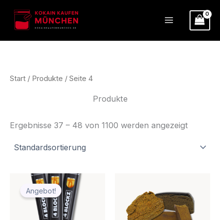
Zum
Inhalt
springen
Start
/
Produkte
/ Seite 4
Produkte
Ergebnisse 37 – 48 von 1100 werden angezeigt
Ursprünglicher
Aktueller
Preis
Preis
Angebot!
war:
ist:
€104.70
€80.00.