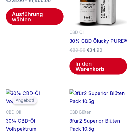
€
225.00
–
€
1,400.00
Varianten
auf.
Ausführung
wählen
Die
Optionen
CBD Oil
können
30% CBD Ölucky PURE®
auf
€
89.90
€
34.90
der
Produktseite
In den
gewählt
Warenkorb
werden
Ursprünglicher
Aktueller
Preis
Preis
Angebot!
war:
ist:
€69.90
€64.90.
CBD Oil
CBD Blüten
30% CBD-Öl
3für2 Superior Blüten
Vollspektrum
Pack 10.5g