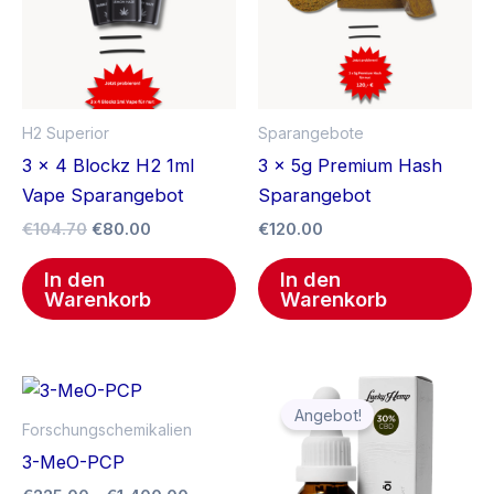
H2 Superior
Sparangebote
3 x 4 Blockz H2 1ml
3 x 5g Premium Hash
Vape Sparangebot
Sparangebot
€
104.70
€
80.00
€
120.00
In den
In den
Warenkorb
Warenkorb
Preisspanne:
Ursprünglicher
Aktueller
Dieses
€225.00
Preis
Preis
Angebot!
Produkt
bis
war:
ist:
Forschungschemikalien
€1,400.00
weist
€89.90
€34.90.
3-MeO-PCP
mehrere