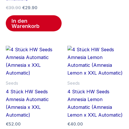
Pr
€
39.90
€
29.90
ge
we
In den
Warenkorb
Seeds
Seeds
4 Stück HW Seeds
4 Stück HW Seeds
Amnesia Automatic
Amnesia Lemon
(Amnesia x XXL
Automatic (Amnesia
Automatic)
Lemon x XXL Automatic)
€
52.00
€
40.00