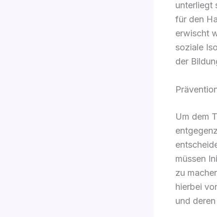
unterliegt
für den H
erwischt w
soziale Is
der Bildun
Präventio
Um dem Tr
entgegenz
entscheid
müssen Ini
zu machen.
hierbei v
und deren