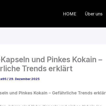
HOME
Über uns
Kapseln und Pinkes Kokain –
rliche Trends erklärt
ke95
/
29. Dezember 2025
eln und Pinkes Kokain – Gefährliche Trends erklär