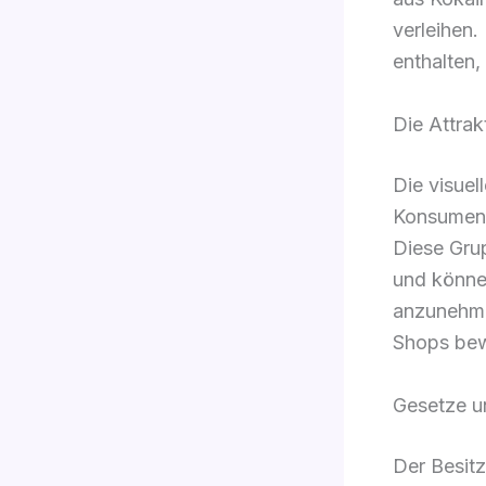
verleihen
enthalten,
Die Attrak
Die visuel
Konsument
Diese Grup
und können
anzunehmen
Shops bew
Gesetze u
Der Besit