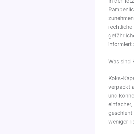
In den let
Rampenlic
zunehmend
rechtliche
gefährlich
informiert 
Was sind 
Koks-Kapse
verpackt a
und könne
einfacher
geschieht 
weniger ri