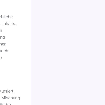
ebliche
 Inhalts.
en
und
chen
 auch
o
ursiert,
ne Mischung
 Farbe