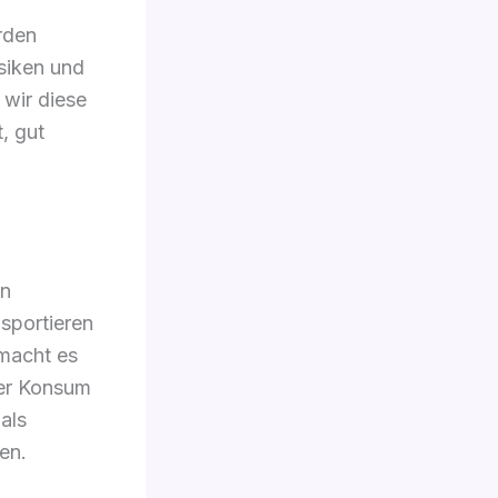
rden
siken und
 wir diese
, gut
ln
nsportieren
macht es
Der Konsum
als
zen.