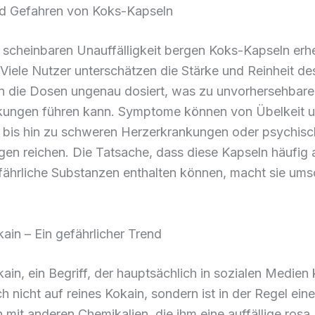
nd Gefahren von Koks-Kapseln
r scheinbaren Unauffälligkeit bergen Koks-Kapseln erh
Viele Nutzer unterschätzen die Stärke und Reinheit des
n die Dosen ungenau dosiert, was zu unvorhersehbar
ungen führen kann. Symptome können von Übelkeit 
 bis hin zu schweren Herzerkrankungen oder psychis
gen reichen. Die Tatsache, dass diese Kapseln häufig
fährliche Substanzen enthalten können, macht sie ums
ain – Ein gefährlicher Trend
ain, ein Begriff, der hauptsächlich in sozialen Medien k
ch nicht auf reines Kokain, sondern ist in der Regel ei
 mit anderen Chemikalien, die ihm eine auffällige rosa