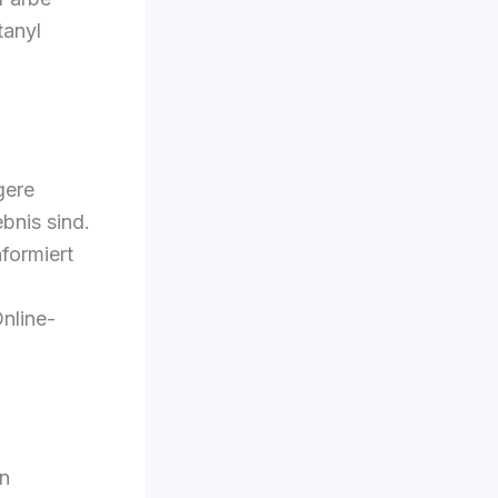
tanyl
gere
bnis sind.
nformiert
nline-
n