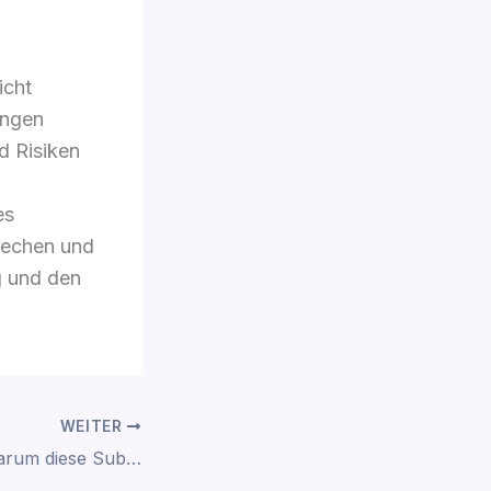
icht
ungen
d Risiken
es
rechen und
g und den
WEITER
Speed & Meth: Warum diese Substanzen so süchtig machen