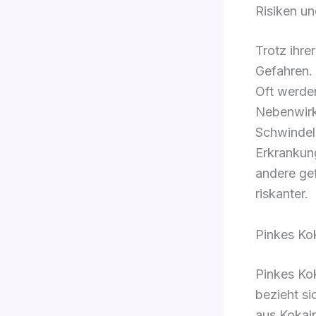
Risiken u
Trotz ihre
Gefahren. 
Oft werde
Nebenwirk
Schwindel
Erkrankun
andere ge
riskanter.
Pinkes Kok
Pinkes Kok
bezieht si
aus Kokain