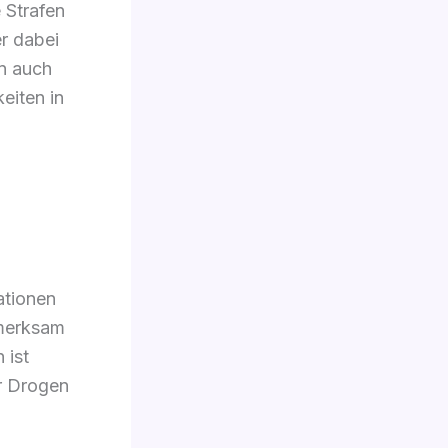
e Strafen
r dabei
rn auch
eiten in
ationen
fmerksam
 ist
r Drogen