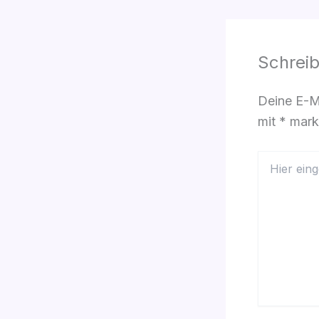
Schrei
Deine E-Ma
mit
*
marki
Hier
eingeben…