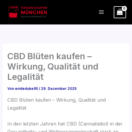
Zum
Inhalt
springen
CBD Blüten kaufen –
Wirkung, Qualität und
Legalität
Von
emileduke95
/
29. Dezember 2025
CBD Blüten kaufen – Wirkung, Qualität und
Legalität
In den letzten Jahren hat CBD (Cannabidiol) in der
Gesundheits- und Wellnessgemeinschaft stark an