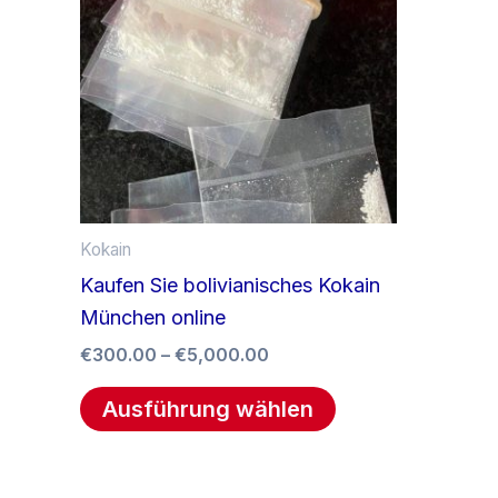
mehrere
Varianten
auf.
Die
Optionen
können
auf
der
Kokain
Produktseite
Kaufen Sie bolivianisches Kokain
gewählt
München online
werden
€
300.00
–
€
5,000.00
Ausführung wählen