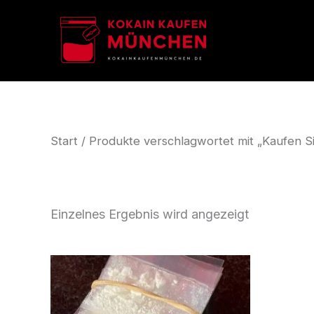
Zum
Inhalt
springen
Start
/ Produkte verschlagwortet mit „Kaufen Sie
Einzelnes Ergebnis wird angezeigt
Preisspanne:
Dieses
€300.00
Produkt
bis
weist
€5,000.00