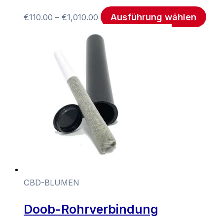
Ausführung wählen
€
110.00
–
€
1,010.00
CBD-BLUMEN
Doob-Rohrverbindung